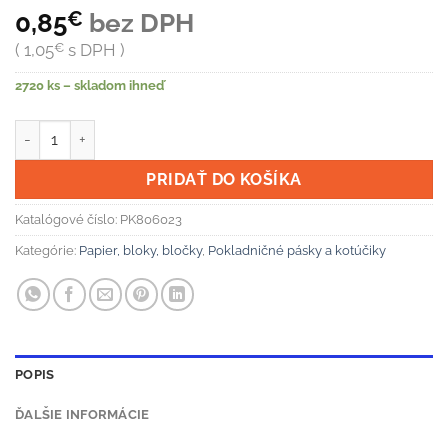
0,85
€
bez DPH
1,05
€
s DPH
2720 ks – skladom ihneď
množstvo Termo páska 80/60/12 mm, 55g
PRIDAŤ DO KOŠÍKA
Katalógové číslo:
PK806023
Kategórie:
Papier, bloky, bločky
,
Pokladničné pásky a kotúčiky
POPIS
ĎALŠIE INFORMÁCIE