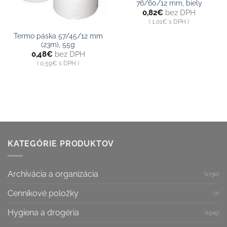
76/60/12 mm, biely
0,82
€
bez DPH
1,01
€
s DPH
Termo páska 57/45/12 mm
(23m), 55g
0,48
€
bez DPH
0,59
€
s DPH
KATEGÓRIE PRODUKTOV
Archivácia a organizácia
(1790)
Cenníkové položky
(7)
Hygiena a drogéria
(1545)