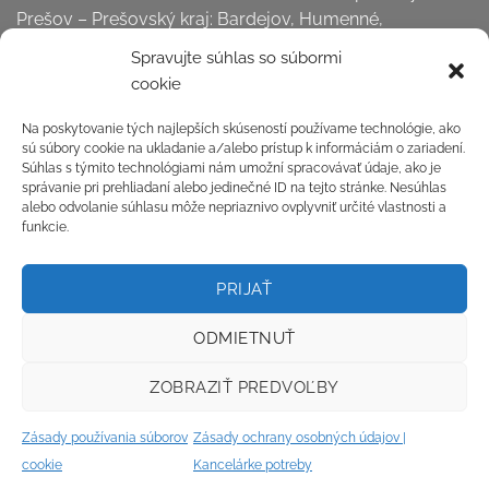
Prešov – Prešovský kraj: Bardejov, Humenné,
Kežmarok, Levoča,
Spravujte súhlas so súbormi
Medzilaborce, Poprad, Prešov, Sabinov, Snina, Stará
cookie
Ľubovňa, Stropkov, Svidník, Vranov nad Topľou,
Kancelárske potreby online Košice – Košický kraj:
Na poskytovanie tých najlepších skúseností používame technológie, ako
sú súbory cookie na ukladanie a/alebo prístup k informáciám o zariadení.
Gelnica, Košice okolie, Michalovce, Rožňava, Sobrance,
Súhlas s týmito technológiami nám umožní spracovávať údaje, ako je
Spišská Nová Ves, Trebišov, Košice . . . a všetky dediny a
správanie pri prehliadaní alebo jedinečné ID na tejto stránke. Nesúhlas
ostatné miesta na Slovensku.
alebo odvolanie súhlasu môže nepriaznivo ovplyvniť určité vlastnosti a
funkcie.
Odstúpiť od zmluvy tu
PRIJAŤ
Reklamačný formulár
ODMIETNUŤ
ZOBRAZIŤ PREDVOĽBY
Zásady používania súborov
Zásady ochrany osobných údajov |
cookie
Kancelárke potreby
Copyright 2026 ©
Flatsome Theme