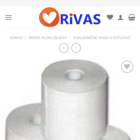
Skip
to
content
DOMOV
/
PAPIER, BLOKY, BLOČKY
/
POKLADNIČNÉ PÁSKY A KOTÚČIKY
Pridať
do
zoznamu