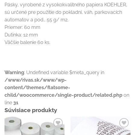
Pásky, vyrobené z vysokokvalitného papiera KOEHLER,
sú určené pre použitie do pokladní, váh, parkovacích
automatov a pod., 55 g/ m2.
Priemer: 60 mm
Dutinka: 12 mm
Väčšie balenie 60 ks.
Warning
: Undefined variable $meta_query in
/www/rivas.sk/www/wp-
content/themes/flatsome-
child/woocommerce/single-product/related.php
on
line
31
Súvisiace produkty
Pridať do
Pridať do