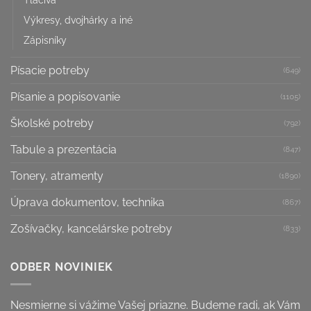
Výkresy, dvojhárky a iné
Zápisníky
Písacie potreby
(649)
Písanie a popisovanie
(1105)
Školské potreby
(792)
Tabule a prezentácia
(847)
Tonery, atramenty
(1890)
Úprava dokumentov, technika
(867)
Zošívačky, kancelárske potreby
(833)
ODBER NOVINIEK
Nesmierne si vážime Vašej priazne. Budeme radi, ak Vám