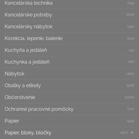
Kancelárska technika
(135)
Kancelárske potreby
(876)
Kancelársky nábytok
(192)
Korekcia, lepenie, balenie
(324)
Kuchyňa a jedáleň
(45)
Kuchynka a jedáleň
(68)
Nábytok
(460)
Obálky a etikety
(508)
Občerstvenie
(1026)
Ochranné pracovné pomôcky
(172)
Papier
(594)
Papier, bloky, bločky
(467)