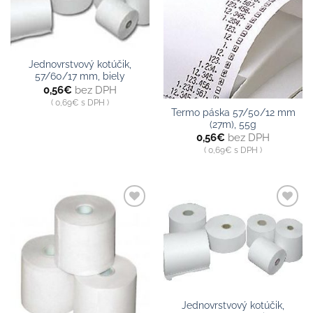
zoznamu
zoznamu
Jednovrstvový kotúčik,
57/60/17 mm, biely
0,56
€
bez DPH
0,69
€
s DPH
Termo páska 57/50/12 mm
(27m), 55g
0,56
€
bez DPH
0,69
€
s DPH
Pridať do
Pridať do
zoznamu
zoznamu
Jednovrstvový kotúčik,