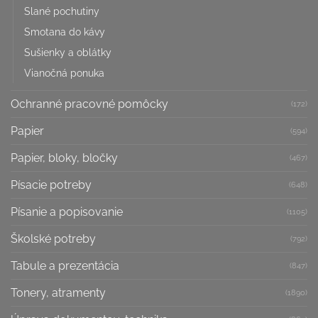
Slané pochutiny
Smotana do kávy
Sušienky a oblátky
Vianočná ponuka
Ochranné pracovné pomôcky
(172)
Papier
(594)
Papier, bloky, bločky
(467)
Písacie potreby
(648)
Písanie a popisovanie
(1105)
Školské potreby
(792)
Tabule a prezentácia
(847)
Tonery, atramenty
(1890)