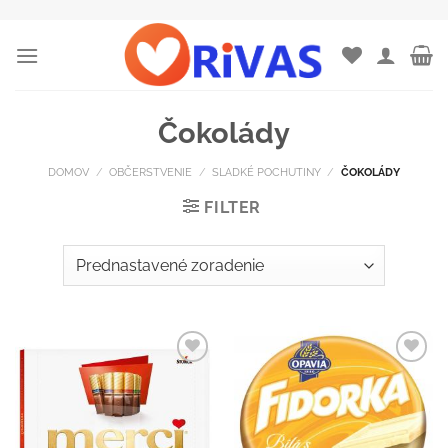
Skip
to
content
Čokolády
DOMOV
/
OBČERSTVENIE
/
SLADKÉ POCHUTINY
/
ČOKOLÁDY
FILTER
Pridať do
Pridať do
zoznamu
zoznamu