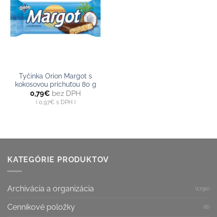
zoznamu
Tyčinka Orion Margot s
kokosovou príchuťou 80 g
0,79
€
bez DPH
0,97
€
s DPH
KATEGÓRIE PRODUKTOV
Archivácia a organizácia
(1790)
Cenníkové položky
(6)