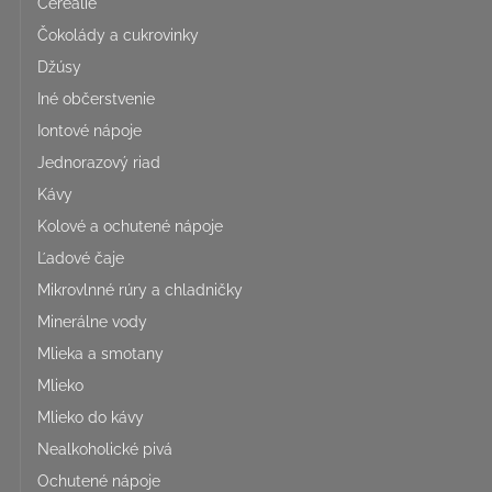
Cereálie
Čokolády a cukrovinky
Džúsy
Iné občerstvenie
Iontové nápoje
Jednorazový riad
Kávy
Kolové a ochutené nápoje
Ľadové čaje
Mikrovlnné rúry a chladničky
Minerálne vody
Mlieka a smotany
Mlieko
Mlieko do kávy
Nealkoholické pivá
Ochutené nápoje