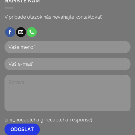
NAPÍŠTE NÁM
V prípade otázok nás neváhajte kontaktovať.
[anr_nocaptcha g-recaptcha-response]