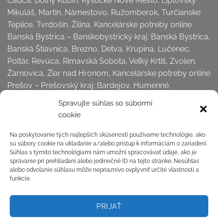
Čadca, Dolný Kubín, Kysucké Nové Mesto, Liptovský
Mikuláš, Martin, Námestovo, Ružomberok, Turčianske
Teplice, Tvrdošín, Žilina, Kancelárske potreby online
Banská Bystrica – Banskobystrický kraj: Banská Bystrica,
Banská Štiavnica, Brezno, Detva, Krupina, Lučenec,
Poltár, Revúca, Rimavská Sobota, Veľký Krtíš, Zvolen,
Žarnovica, Žiar nad Hronom, Kancelárske potreby online
Prešov – Prešovský kraj: Bardejov, Humenné,
Kežmarok, Levoča,
Spravujte súhlas so súbormi
Medzilaborce, Poprad, Prešov, Sabinov, Snina, Stará
cookie
Ľubovňa, Stropkov, Svidník, Vranov nad Topľou,
Kancelárske potreby online Košice – Košický kraj:
Na poskytovanie tých najlepších skúseností používame technológie, ako
sú súbory cookie na ukladanie a/alebo prístup k informáciám o zariadení.
Gelnica, Košice okolie, Michalovce, Rožňava, Sobrance,
Súhlas s týmito technológiami nám umožní spracovávať údaje, ako je
Spišská Nová Ves, Trebišov, Košice . . . a všetky dediny a
správanie pri prehliadaní alebo jedinečné ID na tejto stránke. Nesúhlas
ostatné miesta na Slovensku.
alebo odvolanie súhlasu môže nepriaznivo ovplyvniť určité vlastnosti a
funkcie.
Odstúpiť od zmluvy tu
PRIJAŤ