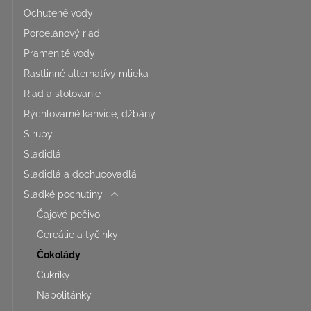
Ochutené vody
Porcelánový riad
Pramenité vody
Rastlinné alternatívy mlieka
Riad a stolovanie
Rýchlovarné kanvice, džbány
Sirupy
Sladidlá
Sladidlá a dochucovadlá
Sladké pochutiny
Čajové pečivo
Cereálie a tyčinky
Čokolády
Cukríky
Napolitánky