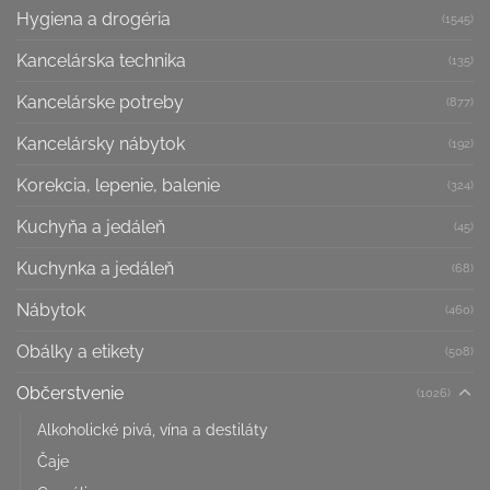
Hygiena a drogéria
(1545)
Kancelárska technika
(135)
Kancelárske potreby
(877)
Kancelársky nábytok
(192)
Korekcia, lepenie, balenie
(324)
Kuchyňa a jedáleň
(45)
Kuchynka a jedáleň
(68)
Nábytok
(460)
Obálky a etikety
(508)
Občerstvenie
(1026)
Alkoholické pivá, vína a destiláty
Čaje