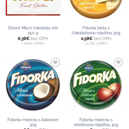
Dezert Merci čokoláda mix
Fidorka biela s
250 g
čokoládovou náplňou 30g
6,36
€
bez DPH
0,58
€
bez DPH
7,82
€
s DPH
0,71
€
s DPH
Pridať do
Pridať do
zoznamu
zoznamu
Fidorka mliečna s kokosom
Fidorka mliečna s
30g
orieškovou náplňou 30g