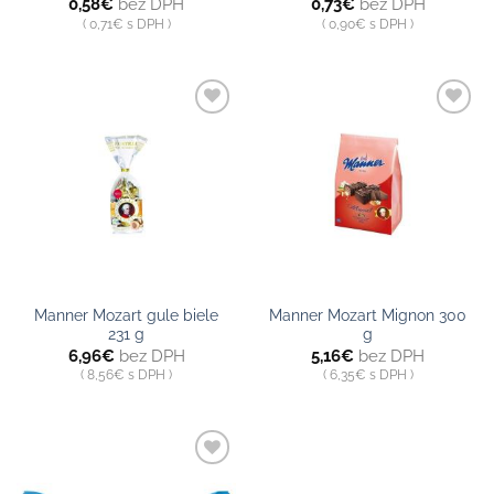
0,58
€
bez DPH
0,73
€
bez DPH
0,71
€
s DPH
0,90
€
s DPH
Pridať do
Pridať do
zoznamu
zoznamu
Manner Mozart gule biele
Manner Mozart Mignon 300
231 g
g
6,96
€
bez DPH
5,16
€
bez DPH
8,56
€
s DPH
6,35
€
s DPH
Pridať do