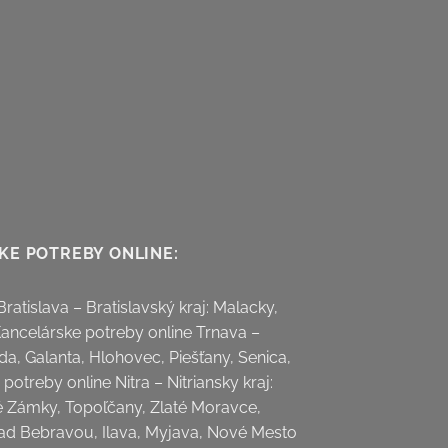
KE POTREBY ONLINE:
ratislava – Bratislavský kraj: Malacky,
Kancelárske potreby online Trnava –
da, Galanta, Hlohovec, Piešťany, Senica,
potreby online Nitra – Nitriansky kraj:
é Zámky, Topoľčany, Zlaté Moravce,
nad Bebravou, Ilava, Myjava, Nové Mesto