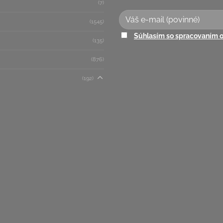
(7)
(1545)
Súhlasím so spracovaním 
(135)
(876)
(192)