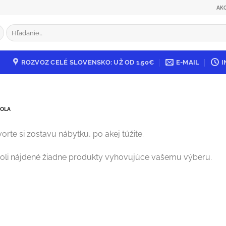
AK
Hľadať:
ROZVOZ CELÉ SLOVENSKO: UŽ OD 1,50€
E-MAIL
I
TOLA
orte si zostavu nábytku, po akej túžite.
oli nájdené žiadne produkty vyhovujúce vašemu výberu.