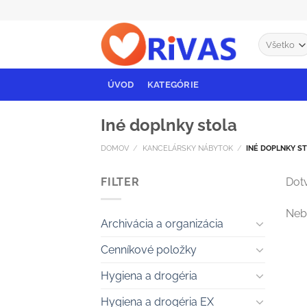
Skip
to
content
ÚVOD
KATEGÓRIE
Iné doplnky stola
DOMOV
/
KANCELÁRSKY NÁBYTOK
/
INÉ DOPLNKY S
FILTER
Dotv
Neb
Archivácia a organizácia
Cenníkové položky
Hygiena a drogéria
Hygiena a drogéria EX