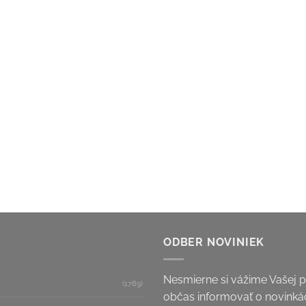
ODBER NOVINIEK
Nesmierne si vážime Vašej 
(1789)
občas informovať o novinkác