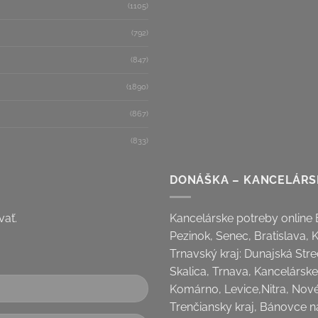
(1105)
(792)
(847)
(1890)
(867)
(833)
DONÁŠKA – KANCELÁRS
vať.
Kancelárske potreby online B
Pezinok, Senec, Bratislava, 
Trnavský kraj: Dunajská Stre
Skalica, Trnava, Kancelárske 
Komárno, Levice,Nitra, Nov
Trenčiansky kraj, Bánovce 