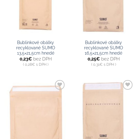
Bublinkové obálky
Bublinkové obálky
recyklované SUMO
recyklované SUMO
13,5×21,5cm hnedé
16,5×21,5cm hnedé
0,23
€
bez DPH
0,25
€
bez DPH
0,28
€
s DPH
0,31
€
s DPH
Pridať do
Pridať do
zoznamu
zoznamu