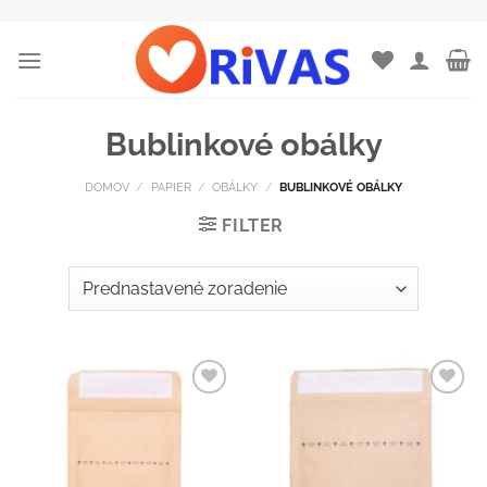
Skip
to
content
Bublinkové obálky
DOMOV
/
PAPIER
/
OBÁLKY
/
BUBLINKOVÉ OBÁLKY
FILTER
Pridať do
Pridať do
zoznamu
zoznamu