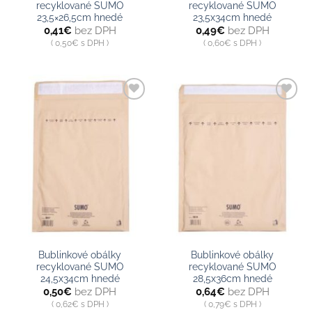
recyklované SUMO
recyklované SUMO
23,5×26,5cm hnedé
23,5x34cm hnedé
0,41
€
bez DPH
0,49
€
bez DPH
0,50
€
s DPH
0,60
€
s DPH
Pridať do
Pridať do
zoznamu
zoznamu
Bublinkové obálky
Bublinkové obálky
recyklované SUMO
recyklované SUMO
24,5x34cm hnedé
28,5x36cm hnedé
0,50
€
bez DPH
0,64
€
bez DPH
0,62
€
s DPH
0,79
€
s DPH