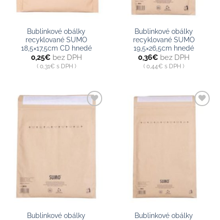
Bublinkové obálky
Bublinkové obálky
recyklované SUMO
recyklované SUMO
18,5×17,5cm CD hnedé
19,5×26,5cm hnedé
0,25
€
bez DPH
0,36
€
bez DPH
0,31
€
s DPH
0,44
€
s DPH
Pridať do
Pridať do
zoznamu
zoznamu
Bublinkové obálky
Bublinkové obálky