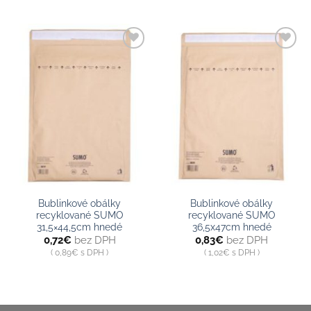
Pridať do
Pridať do
zoznamu
zoznamu
Bublinkové obálky
Bublinkové obálky
recyklované SUMO
recyklované SUMO
31,5×44,5cm hnedé
36,5x47cm hnedé
0,72
€
bez DPH
0,83
€
bez DPH
0,89
€
s DPH
1,02
€
s DPH