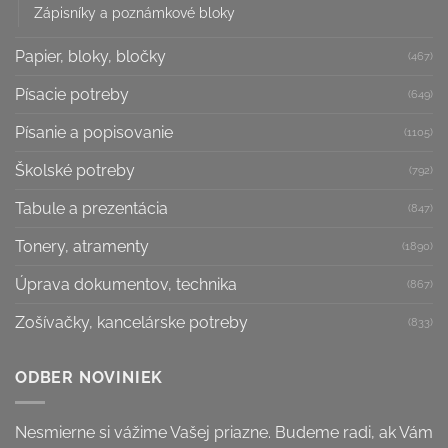
Zápisníky a poznámkové bloky
Papier, bloky, bločky
(467)
Písacie potreby
(649)
Písanie a popisovanie
(1105)
Školské potreby
(792)
Tabule a prezentácia
(847)
Tonery, atramenty
(1890)
Úprava dokumentov, technika
(867)
Zošívačky, kancelárske potreby
(833)
ODBER NOVINIEK
Nesmierne si vážime Vašej priazne. Budeme radi, ak Vám