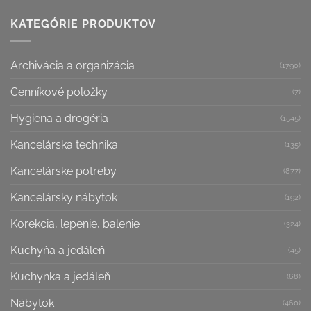
KATEGÓRIE PRODUKTOV
Archivácia a organizácia
(1790)
Cenníkové položky
(7)
Hygiena a drogéria
(1545)
Kancelárska technika
(135)
Kancelárske potreby
(877)
Kancelársky nábytok
(192)
Korekcia, lepenie, balenie
(324)
Kuchyňa a jedáleň
(45)
Kuchynka a jedáleň
(68)
Nábytok
(460)