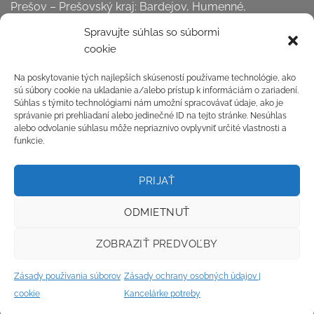
Prešov – Prešovský kraj: Bardejov, Humenné,
Kežmarok, Levoča,
Spravujte súhlas so súbormi
Medzilaborce, Poprad, Prešov, Sabinov, Snina, Stará
cookie
Ľubovňa, Stropkov, Svidník, Vranov nad Topľou,
Kancelárske potreby online Košice – Košický kraj:
Na poskytovanie tých najlepších skúseností používame technológie, ako
sú súbory cookie na ukladanie a/alebo prístup k informáciám o zariadení.
Gelnica, Košice okolie, Michalovce, Rožňava, Sobrance,
Súhlas s týmito technológiami nám umožní spracovávať údaje, ako je
Spišská Nová Ves, Trebišov, Košice . . . a všetky dediny a
správanie pri prehliadaní alebo jedinečné ID na tejto stránke. Nesúhlas
ostatné miesta na Slovensku.
alebo odvolanie súhlasu môže nepriaznivo ovplyvniť určité vlastnosti a
funkcie.
Odstúpiť od zmluvy tu
PRIJAŤ
Reklamačný formulár
ODMIETNUŤ
ZOBRAZIŤ PREDVOĽBY
Zásady používania súborov
Zásady ochrany osobných údajov |
cookie
Kancelárke potreby
Copyright 2026 ©
Flatsome Theme