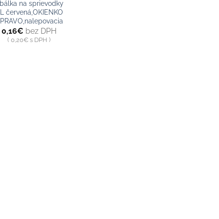
bálka na sprievodky
L červená,OKIENKO
PRAVO,nalepovacia
0,16
€
bez DPH
0,20
€
s DPH