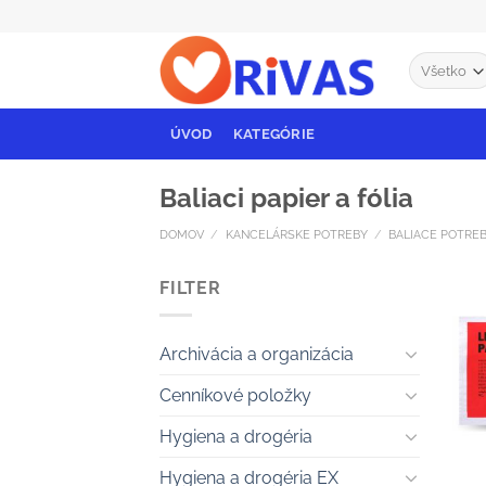
Skip
to
content
ÚVOD
KATEGÓRIE
Baliaci papier a fólia
DOMOV
/
KANCELÁRSKE POTREBY
/
BALIACE POTRE
FILTER
Archivácia a organizácia
Cenníkové položky
Hygiena a drogéria
+
Hygiena a drogéria EX