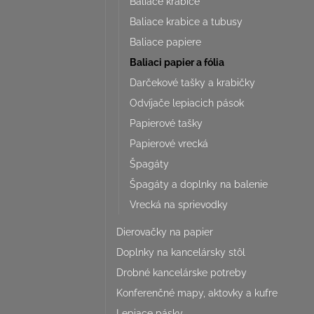
Baliace krabice
Baliace krabice a tubusy
Baliace papiere
Baliaci papier a fólia
Darčekové tašky a krabičky
Odvíjače lepiacich pások
Papierové tašky
Papierové vrecká
Špagáty
Špagáty a doplnky na balenie
Vrecká na sprievodky
Dierovačky na papier
Doplnky na kancelársky stôl
Drobné kancelárske potreby
Konferenčné mapy, aktovky a kufre
Lepiace pásky