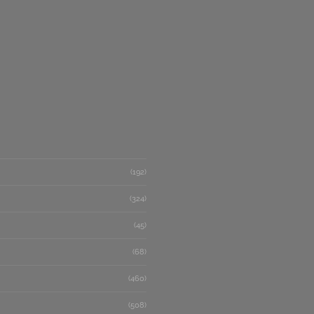
(192)
(324)
(45)
(68)
(460)
(508)