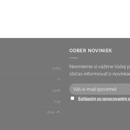
ODBER NOVINIEK
Nesmierne si vážime Vašej 
(1789)
občas informovať o novinkác
(7)
(1546)
Súhlasím so spracovaním 
(135)
(876)