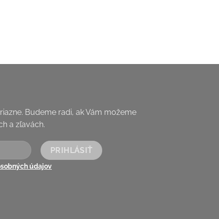
priazne. Budeme radi, ak Vám možeme
h a zľavách.
osobných údajov