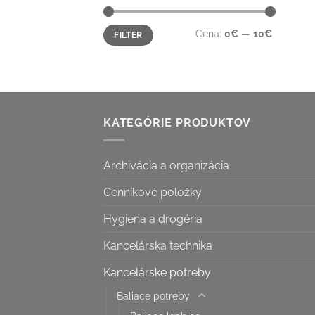
Minimálna
Maximálna
Cena:
0€
—
10€
FILTER
cena
cena
KATEGÓRIE PRODUKTOV
Archivácia a organizácia
Cenníkové položky
Hygiena a drogéria
Kancelárska technika
Kancelárske potreby
Baliace potreby