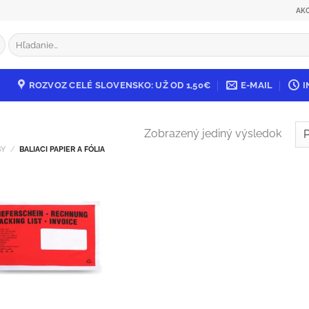
AK
Hľadať:
ROZVOZ CELÉ SLOVENSKO: UŽ OD 1,50€
E-MAIL
I
Zobrazený jediný výsledok
BY
/
BALIACI PAPIER A FÓLIA
Pridať do
zoznamu