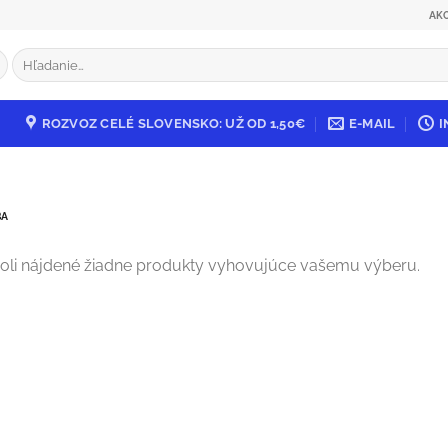
AK
Hľadať:
ROZVOZ CELÉ SLOVENSKO: UŽ OD 1,50€
E-MAIL
I
BA
oli nájdené žiadne produkty vyhovujúce vašemu výberu.