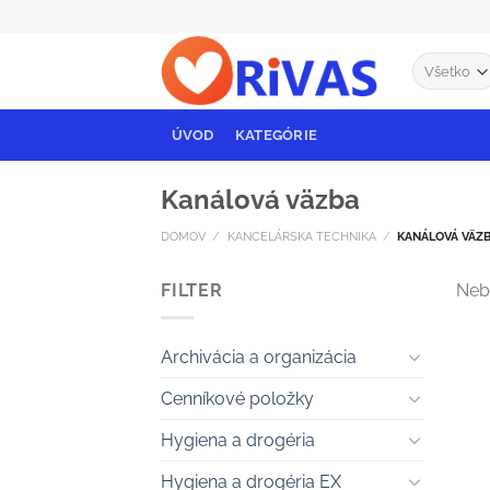
Skip
to
content
ÚVOD
KATEGÓRIE
Kanálová väzba
DOMOV
/
KANCELÁRSKA TECHNIKA
/
KANÁLOVÁ VÄZ
FILTER
Neb
Archivácia a organizácia
Cenníkové položky
Hygiena a drogéria
Hygiena a drogéria EX