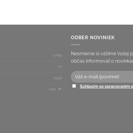
ODBER NOVINIEK
Nesmierne si vážime Vašej 
(1789)
občas informovať o novinkác
(7)
(1545)
Súhlasím so spracovaním 
(135)