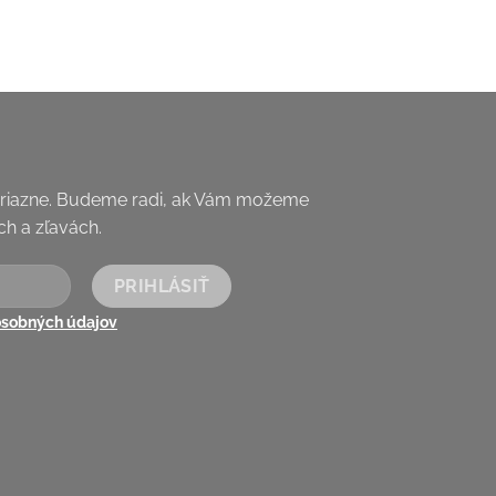
priazne. Budeme radi, ak Vám možeme
h a zľavách.
osobných údajov