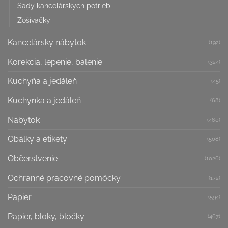
Sady kancelárskych potrieb
Zošívačky
Kancelársky nábytok
(192)
Korekcia, lepenie, balenie
(324)
Kuchyňa a jedáleň
(45)
Kuchynka a jedáleň
(68)
Nábytok
(460)
Obálky a etikety
(508)
Občerstvenie
(1026)
Ochranné pracovné pomôcky
(172)
Papier
(594)
Papier, bloky, bločky
(467)