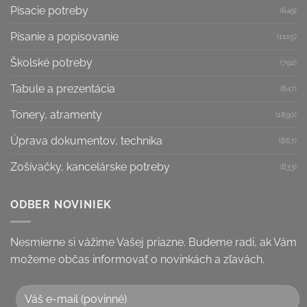
Písacie potreby
(649)
Písanie a popisovanie
(1105)
Školské potreby
(792)
Tabule a prezentácia
(847)
Tonery, atramenty
(1890)
Úprava dokumentov, technika
(867)
Zošívačky, kancelárske potreby
(833)
ODBER NOVINIEK
Nesmierne si vážime Vašej priazne. Budeme radi, ak Vám
možeme občas informovať o novinkách a zľavách.