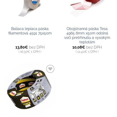
Baliaca lepiaca páska
Obojstranná páska Tesa
filamentová 4591 75x50m
4965 6mm x50m odolná
voči pretrhnutiu a vysokým
teplotám
13,80
€
bez DPH
10,08
€
bez DPH
16,97
€
s DPH
12,40
€
s DPH
Pridať do
zoznamu