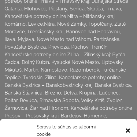
potreby online Trnava – Trnavský kraj: Dunajská Streda,
Galanta, Hlohovec, Piešťany, Senica, Skalica, Trnava,
Kancelárske potreby online Nitra – Nitriansky kraj:
Komárno, Levice,Nitra, Nové Zámky, Topoľčany, Zlaté
Moravce, Trenčiansky kraj, Bánovce nad Bebravou,
Ilava, Myjava, Nové Mesto nad Váhom, Partizánske,
Považská Bystrica, Prievidza, Púchov, Trenčín,
Kancelárske potreby online Žilina – Žilinský kraj: Bytča,
Čadca, Dolný Kubín, Kysucké Nové Mesto, Liptovský
Mikuláš, Martin, Námestovo, Ružomberok, Turčianske
Teplice, Tvrdošín, Žilina, Kancelárske potreby online
Banská Bystrica – Banskobystrický kraj: Banská Bystrica,
Banská Štiavnica, Brezno, Detva, Krupina, Lučenec,
Poltár, Revúca, Rimavská Sobota, Veľký Krtíš, Zvolen,
Žarnovica, Žiar nad Hronom, Kancelárske potreby online
Prešov – Prešovský kraj: Bardejov, Humenné,
Kežmarok, Levoča,
Spravujte súhlas so súbormi
Medzilaborce, Poprad, Prešov, Sabinov, Snina, Stará
cookie