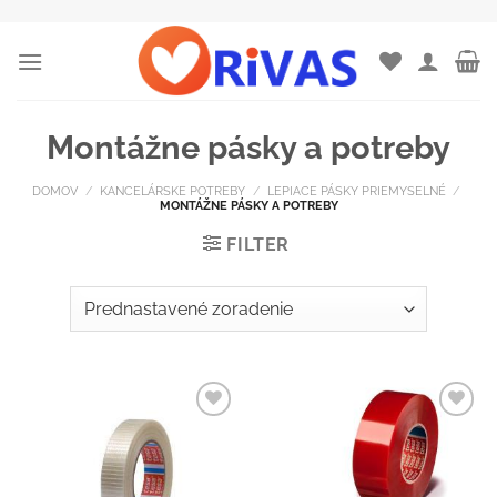
Skip
to
content
Montážne pásky a potreby
DOMOV
/
KANCELÁRSKE POTREBY
/
LEPIACE PÁSKY PRIEMYSELNÉ
/
MONTÁŽNE PÁSKY A POTREBY
FILTER
Pridať do
Pridať do
zoznamu
zoznamu