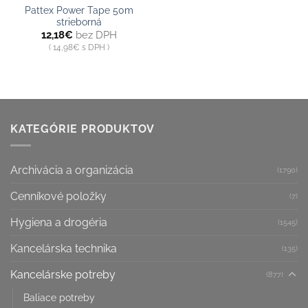
Pattex Power Tape 50m
strieborná
12,18
€
bez DPH
14,98
€
s DPH
KATEGÓRIE PRODUKTOV
Archivácia a organizácia
(1790)
Cenníkové položky
(7)
Hygiena a drogéria
(1545)
Kancelárska technika
(135)
Kancelárske potreby
(877)
Baliace potreby