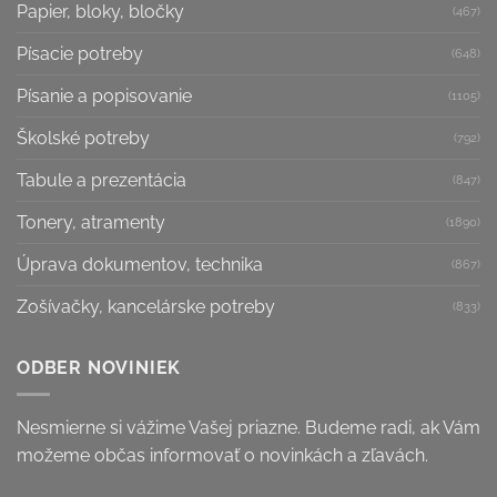
Papier, bloky, bločky
(467)
Písacie potreby
(648)
Písanie a popisovanie
(1105)
Školské potreby
(792)
Tabule a prezentácia
(847)
Tonery, atramenty
(1890)
Úprava dokumentov, technika
(867)
Zošívačky, kancelárske potreby
(833)
ODBER NOVINIEK
Nesmierne si vážime Vašej priazne. Budeme radi, ak Vám
možeme občas informovať o novinkách a zľavách.