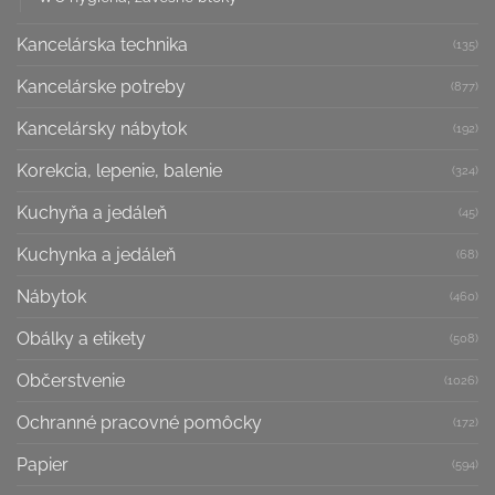
Kancelárska technika
(135)
Kancelárske potreby
(877)
Kancelársky nábytok
(192)
Korekcia, lepenie, balenie
(324)
Kuchyňa a jedáleň
(45)
Kuchynka a jedáleň
(68)
Nábytok
(460)
Obálky a etikety
(508)
Občerstvenie
(1026)
Ochranné pracovné pomôcky
(172)
Papier
(594)