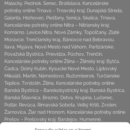
Malacky, Pezinok, Senec, Bratislava, Kancelárske
potreby online Trnava – Trnavský kraj: Dunajská Streda,
Galanta, Hlohovec, Piešťany, Senica, Skalica, Trnava,
Kancelárske potreby online Nitra – Nitriansky kraj:
Komárno, Levice,Nitra, Nové Zámky, Topoľčany, Zlaté
Moravce, Trenčiansky kraj, Bánovce nad Bebravou,
Ilava, Myjava, Nové Mesto nad Váhom, Partizánske,
Považská Bystrica, Prievidza, Púchov, Trenčín,
Kancelárske potreby online Žilina – Žilinský kraj: Bytča,
Čadca, Dolný Kubín, Kysucké Nové Mesto, Liptovský
Mikuláš, Martin, Námestovo, Ružomberok, Turčianske
Teplice, Tvrdošín, Žilina, Kancelárske potreby online
Banská Bystrica – Banskobystrický kraj: Banská Bystrica,
Banská Štiavnica, Brezno, Detva, Krupina, Lučenec,
Poltár, Revúca, Rimavská Sobota, Veľký Krtíš, Zvolen,
Žarnovica, Žiar nad Hronom, Kancelárske potreby online
Prešov – Prešovský kraj: Bardejov, Humenné,
Kežmarok, Levoča,