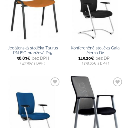
Jedálenská stolička Taurus
Konferenčná stolička Gala
PN ISO oranžová P15
čierna D2
38,83
€
bez DPH
145,20
€
bez DPH
47,76
€
s DPH
178,60
€
s DPH
Pridať do
Pridať do
zoznamu
zoznamu