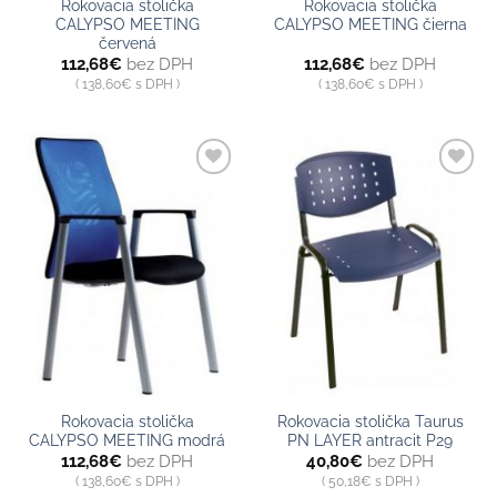
Rokovacia stolička
Rokovacia stolička
CALYPSO MEETING
CALYPSO MEETING čierna
červená
112,68
€
bez DPH
112,68
€
bez DPH
138,60
€
s DPH
138,60
€
s DPH
Pridať do
Pridať do
zoznamu
zoznamu
Rokovacia stolička
Rokovacia stolička Taurus
CALYPSO MEETING modrá
PN LAYER antracit P29
112,68
€
bez DPH
40,80
€
bez DPH
138,60
€
s DPH
50,18
€
s DPH