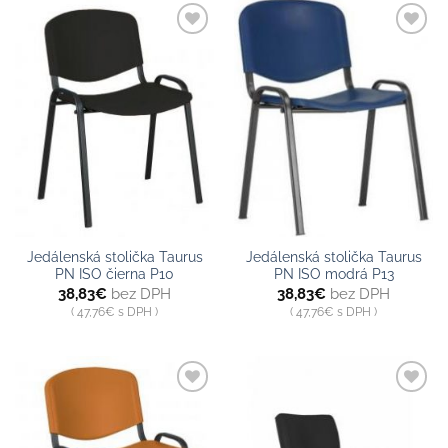
Pridať do
Pridať do
zoznamu
zoznamu
Jedálenská stolička Taurus
Jedálenská stolička Taurus
PN ISO čierna P10
PN ISO modrá P13
38,83
€
bez DPH
38,83
€
bez DPH
47,76
€
s DPH
47,76
€
s DPH
Pridať do
Pridať do
zoznamu
zoznamu