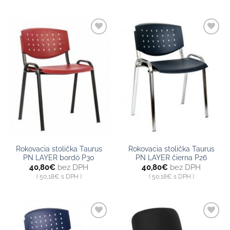
Pridať do
Pridať do
zoznamu
zoznamu
Rokovacia stolička Taurus
Rokovacia stolička Taurus
PN LAYER bordó P30
PN LAYER čierna P26
40,80
€
bez DPH
40,80
€
bez DPH
50,18
€
s DPH
50,18
€
s DPH
Pridať do
Pridať do