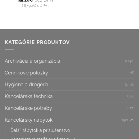
55,20
€
bez DPH
67,90
€
s DPH
KATEGÓRIE PRODUKTOV
Archivácia a organizácia
(1790)
Cenníkové položky
(6)
Hygiena a drogéria
(1546)
Kancelárska technika
(135)
Kancelárske potreby
(877)
Kancelársky nábytok
(192)
Ďalší nábytok a príslušenstvo