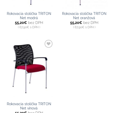
Rokovacia stolička TRITON
Rokovacia stolička TRITON
Net modrá
Net oranžová
55,20
€
bez DPH
55,20
€
bez DPH
67,90
€
s DPH
67,90
€
s DPH
Pridať do
zoznamu
Rokovacia stolička TRITON
Net vínová