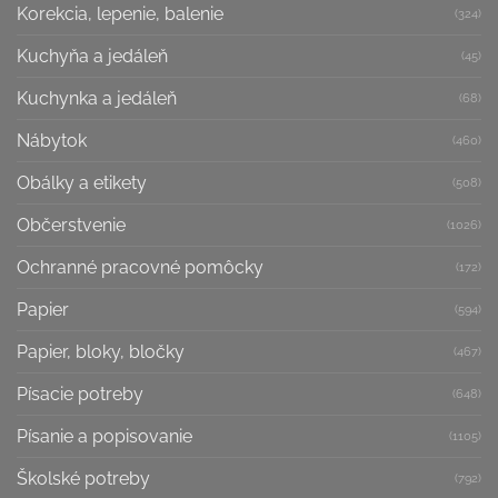
Korekcia, lepenie, balenie
(324)
Kuchyňa a jedáleň
(45)
Kuchynka a jedáleň
(68)
Nábytok
(460)
Obálky a etikety
(508)
Občerstvenie
(1026)
Ochranné pracovné pomôcky
(172)
Papier
(594)
Papier, bloky, bločky
(467)
Písacie potreby
(648)
Písanie a popisovanie
(1105)
Školské potreby
(792)