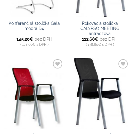
Konferenčná stolička Gala
Rokovacia stolička
modrá D4
CALYPSO MEETING
antracitová
145,20
€
bez DPH
112,68
€
bez DPH
178,60
€
s DPH
138,60
€
s DPH
Pridať do
Pridať do
zoznamu
zoznamu