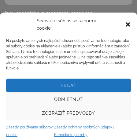
[anr_nocaptcha g-recaptcha-response]
Spravujte súhlas so súbormi
cookie
Na poskytovanie tých najlepších skúseností používame technológie, ako
RIVAS - Kancelárske predmety, Reklamné predmety,
sú súbory cookie na ukladanie a/alebo prístup k informáciám o zariadení.
Drogéria a hygiena, Občerstvenie, Kancelársky nábytok
Súhlas s týmito technológiami nám umožní spracovávať údaje, ako je
správanie pri prehliadaní alebo jedinečné ID na tejto stránke. Nesúhlas
alebo odvolanie súhlasu môže nepriaznivo ovplyvniť určité vlastnosti a
funkcie.
DONÁŠKA – KANCELÁRSKE POTREBY ONLINE:
PRIJAŤ
Kancelárske potreby online Bratislava – Bratislavský kraj:
Malacky, Pezinok, Senec, Bratislava, Kancelárske
ODMIETNUŤ
potreby online Trnava – Trnavský kraj: Dunajská Streda,
Galanta, Hlohovec, Piešťany, Senica, Skalica, Trnava,
ZOBRAZIŤ PREDVOĽBY
Kancelárske potreby online Nitra – Nitriansky kraj:
Komárno, Levice,Nitra, Nové Zámky, Topoľčany, Zlaté
Zásady používania súborov
Zásady ochrany osobných údajov |
Moravce, Trenčiansky kraj, Bánovce nad Bebravou,
cookie
Kancelárke potreby