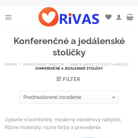
Skip
to
content
Konferenčné a jedálenské
stoličky
DOMOV
/
KANCELÁRSKY NÁBYTOK
/
KANCELÁRSKE STOLIČKY A KRESLÁ
/
KONFERENČNÉ A JEDÁLENSKÉ STOLIČKY
FILTER
Vyberte si komfortný, moderný interiérový nábytok.
Rôzne materiály, rozne farby a prevedenia.