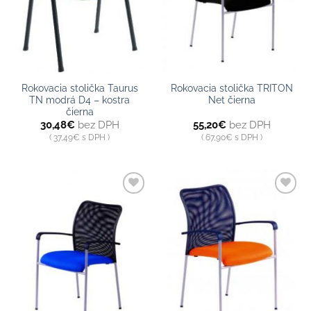
Rokovacia stolička Taurus
Rokovacia stolička TRITON
TN modrá D4 – kostra
Net čierna
čierna
30,48
€
bez DPH
55,20
€
bez DPH
37,49
€
s DPH
67,90
€
s DPH
Pridať do
Pridať do
zoznamu
zoznamu