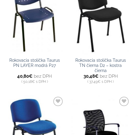
zoznamu
zoznamu
Rokovacia stolička Taurus
Rokovacia stolička Taurus
PN LAYER modrá P27
TN čierna D2 – kostra
čierna
40,80
€
bez DPH
30,48
€
bez DPH
50,18
€
s DPH
37,49
€
s DPH
Pridať do
Pridať do
zoznamu
zoznamu