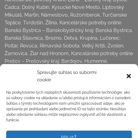
Čadca, Dolný Kubín, Kysucké Nové Mesto, Liptovský
Mikuláš, Martin, Námestovo, Ružomberok, Turčianske
Teplice, Tvrdošín, Žilina, Kancelárske potreby online
Banská Bystrica – Banskobystrický kraj: Banská Bystrica,
Banská Štiavnica, Brezno, Detva, Krupina, Lučenec,
Poltár, Revúca, Rimavská Sobota, Veľký Krtíš, Zvolen,
Žarnovica, Žiar nad Hronom, Kancelárske potreby online
Prešov – Prešovský kraj: Bardejov, Humenné,
Kežmarok, Levoča,
Spravujte súhlas so súbormi
Medzilaborce, Poprad, Prešov, Sabinov, Snina, Stará
cookie
Ľubovňa, Stropkov, Svidník, Vranov nad Topľou,
Kancelárske potreby online Košice – Košický kraj:
Na poskytovanie tých najlepších skúseností používame technológie, ako
sú súbory cookie na ukladanie a/alebo prístup k informáciám o zariadení.
Gelnica, Košice okolie, Michalovce, Rožňava, Sobrance,
Súhlas s týmito technológiami nám umožní spracovávať údaje, ako je
Spišská Nová Ves, Trebišov, Košice . . . a všetky dediny a
správanie pri prehliadaní alebo jedinečné ID na tejto stránke. Nesúhlas
ostatné miesta na Slovensku.
alebo odvolanie súhlasu môže nepriaznivo ovplyvniť určité vlastnosti a
funkcie.
Odstúpiť od zmluvy tu
PRIJAŤ