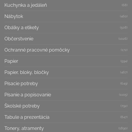
Kuchynka a jedáleň
(68)
Nábytok
(460)
Obálky a etikety
(508)
Občerstvenie
(1026)
Ochranné pracovné pomôcky
(172)
Papier
(594)
Papier, bloky, bločky
(467)
Písacie potreby
(649)
Písanie a popisovanie
(1105)
Školské potreby
(792)
Tabule a prezentácia
(847)
Tonery, atramenty
(1890)