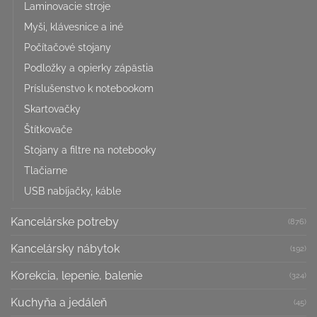
Laminovacie stroje
Myši, klávesnice a iné
Počítačové stojany
Podložky a opierky zápästia
Príslušenstvo k notebookom
Skartovačky
Štítkovače
Stojany a filtre na notebooky
Tlačiarne
USB nabíjačky, káble
Kancelárske potreby
(876)
Kancelársky nábytok
(192)
Korekcia, lepenie, balenie
(324)
Kuchyňa a jedáleň
(45)