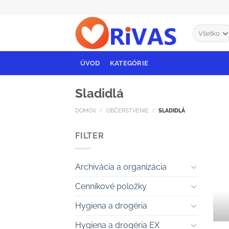
Skip
to
content
ÚVOD
KATEGÓRIE
Sladidlá
DOMOV
/
OBČERSTVENIE
/
SLADIDLÁ
FILTER
Archivácia a organizácia
Cenníkové položky
Hygiena a drogéria
Hygiena a drogéria EX