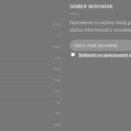
ODBER NOVINIEK
Nesmierne si vážime Vašej 
(1789)
občas informovať o novinkác
(7)
(1545)
Súhlasím so spracovaním 
(135)
(876)
(192)
(324)
(45)
(68)
(460)