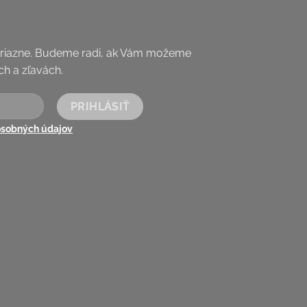
priazne. Budeme radi, ak Vám možeme
h a zľavách.
osobných údajov