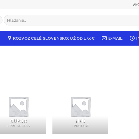
AK
Hľadať:
ROZVOZ CELÉ SLOVENSKO: UŽ OD 1,50€
E-MAIL
I
CUKOR
MED
6 PRODUKTOV
1 PRODUKT