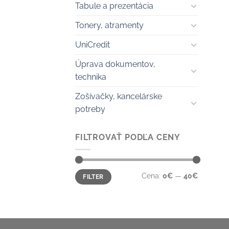
Tabule a prezentácia
Tonery, atramenty
UniCredit
Úprava dokumentov,
technika
Zošívačky, kancelárske
potreby
FILTROVAŤ PODĽA CENY
Minimálna
Maximálna
Cena:
0€
—
40€
FILTER
cena
cena