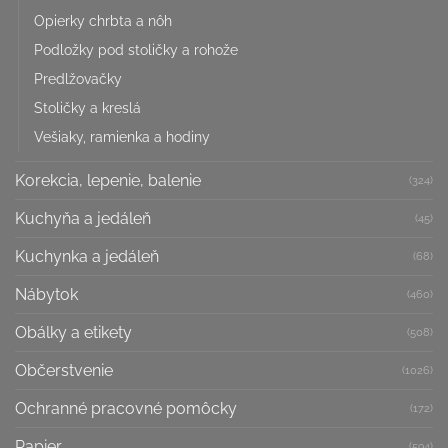
Opierky chrbta a nôh
Podložky pod stoličky a rohože
Predlžovačky
Stoličky a kreslá
Vešiaky, ramienka a hodiny
Korekcia, lepenie, balenie
(324)
Kuchyňa a jedáleň
(45)
Kuchynka a jedáleň
(68)
Nábytok
(460)
Obálky a etikety
(508)
Občerstvenie
(1026)
Ochranné pracovné pomôcky
(172)
Papier
(594)