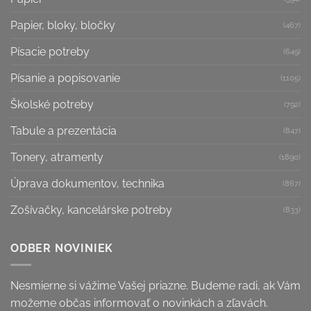
Papier, bloky, bločky
(467)
Písacie potreby
(649)
Písanie a popisovanie
(1105)
Školské potreby
(792)
Tabule a prezentácia
(847)
Tonery, atramenty
(1890)
Úprava dokumentov, technika
(867)
Zošívačky, kancelárske potreby
(833)
ODBER NOVINIEK
Nesmierne si vážime Vašej priazne. Budeme radi, ak Vám
možeme občas informovať o novinkách a zľavách.