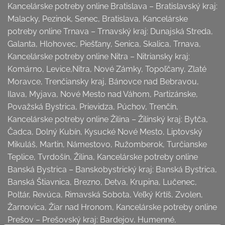
Kancelárske potreby online Bratislava – Bratislavský kraj:
Malacky, Pezinok, Senec, Bratislava, Kancelárske
potreby online Trnava – Trnavský kraj: Dunajská Streda,
Galanta, Hlohovec, Piešťany, Senica, Skalica, Trnava,
Kancelárske potreby online Nitra – Nitriansky kraj:
Komárno, Levice,Nitra, Nové Zámky, Topoľčany, Zlaté
Moravce, Trenčiansky kraj, Bánovce nad Bebravou,
Ilava, Myjava, Nové Mesto nad Váhom, Partizánske,
Považská Bystrica, Prievidza, Púchov, Trenčín,
Kancelárske potreby online Žilina – Žilinský kraj: Bytča,
Čadca, Dolný Kubín, Kysucké Nové Mesto, Liptovský
Mikuláš, Martin, Námestovo, Ružomberok, Turčianske
Teplice, Tvrdošín, Žilina, Kancelárske potreby online
Banská Bystrica – Banskobystrický kraj: Banská Bystrica,
Banská Štiavnica, Brezno, Detva, Krupina, Lučenec,
Poltár, Revúca, Rimavská Sobota, Veľký Krtíš, Zvolen,
Žarnovica, Žiar nad Hronom, Kancelárske potreby online
Prešov – Prešovský kraj: Bardejov, Humenné,