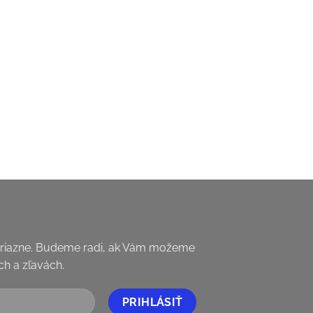
priazne. Budeme radi, ak Vám možeme
h a zľavách.