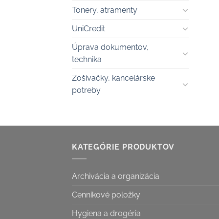
Tonery, atramenty
UniCredit
Úprava dokumentov,
technika
Zošívačky, kancelárske
potreby
KATEGÓRIE PRODUKTOV
Archivácia a organizácia
Cenníkové položky
Hygiena a drogéria