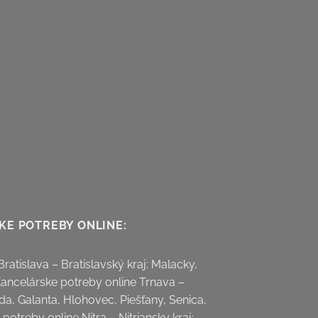
KE POTREBY ONLINE:
ratislava – Bratislavský kraj: Malacky,
Kancelárske potreby online Trnava –
da, Galanta, Hlohovec, Piešťany, Senica,
potreby online Nitra – Nitriansky kraj: