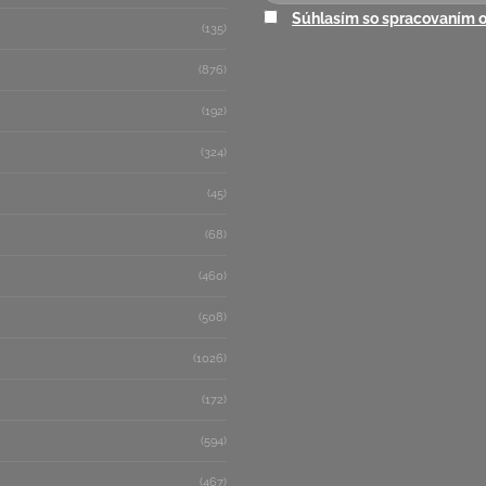
Súhlasím so spracovaním 
(135)
(876)
(192)
(324)
(45)
(68)
(460)
(508)
(1026)
(172)
(594)
(467)