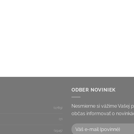
ODBER NOVINIEK
Nesmierne si vážime Vašej 
(1789)
občas informovať o novinkác
(7)
(1545)