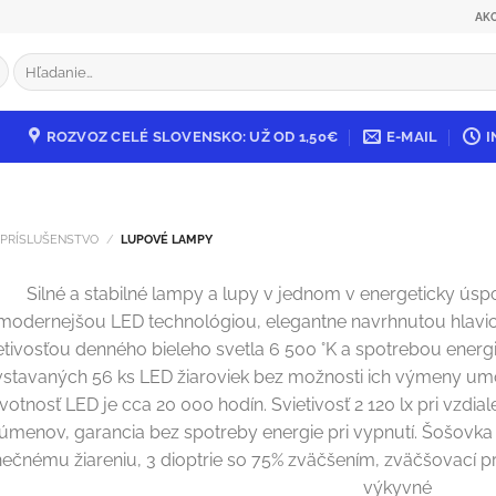
AK
Hľadať:
ROZVOZ CELÉ SLOVENSKO: UŽ OD 1,50€
E-MAIL
I
A PRÍSLUŠENSTVO
/
LUPOVÉ LAMPY
Silné a stabilné lampy a lupy v jednom v energeticky úspor
modernejšou LED technológiou, elegantne navrhnutou hlavic
etivosťou denného bieleho svetla 6 500 °K a spotrebou energ
vstavaných 56 ks LED žiaroviek bez možnosti ich výmeny um
ivotnosť LED je cca 20 000 hodín. Svietivosť 2 120 lx pri vzdia
lúmenov, garancia bez spotreby energie pri vypnutí. Šošovka
nečnému žiareniu, 3 dioptrie so 75% zväčšením, zväčšovací p
výkyvné