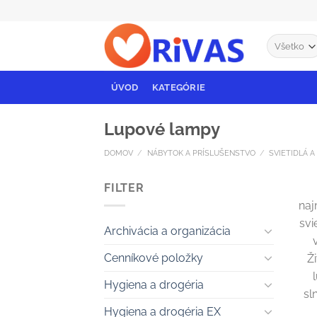
Skip
to
content
ÚVOD
KATEGÓRIE
Lupové lampy
DOMOV
/
NÁBYTOK A PRÍSLUŠENSTVO
/
SVIETIDLÁ 
FILTER
naj
svi
Archivácia a organizácia
Cenníkové položky
Ž
Hygiena a drogéria
sl
Hygiena a drogéria EX