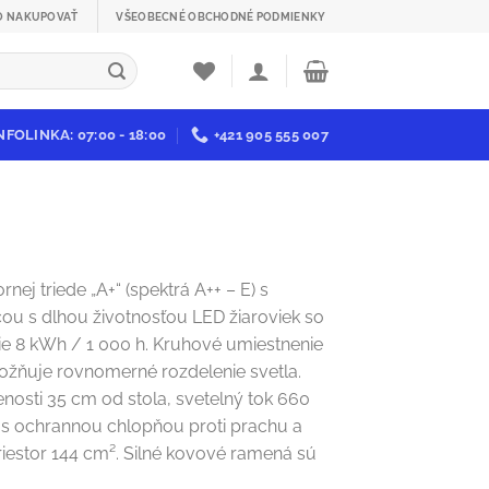
O NAKUPOVAŤ
VŠEOBECNÉ OBCHODNÉ PODMIENKY
NFOLINKA: 07:00 - 18:00
+421 905 555 007
nej triede „A+“ (spektrá A++ – E) s
ou s dlhou životnosťou LED žiaroviek so
ie 8 kWh / 1 000 h. Kruhové umiestnenie
ožňuje rovnomerné rozdelenie svetla.
lenosti 35 cm od stola, svetelný tok 660
 s ochrannou chlopňou proti prachu a
riestor 144 cm². Silné kovové ramená sú