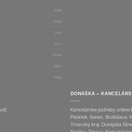
(649)
(1105)
(792)
(847)
(1890)
(867)
(833)
DONÁŠKA – KANCELÁRS
vať.
Kancelárske potreby online B
Pezinok, Senec, Bratislava, 
Trnavský kraj: Dunajská Stre
Skalica, Trnava, Kancelárske 