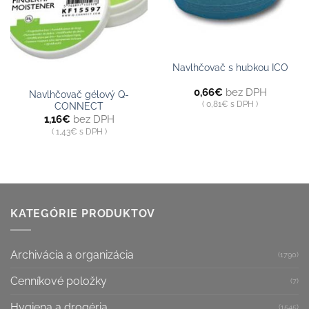
Navlhčovač s hubkou ICO
0,66
€
bez DPH
Navlhčovač gélový Q-
0,81
€
s DPH
CONNECT
1,16
€
bez DPH
1,43
€
s DPH
KATEGÓRIE PRODUKTOV
Archivácia a organizácia
(1790)
Cenníkové položky
(7)
Hygiena a drogéria
(1545)