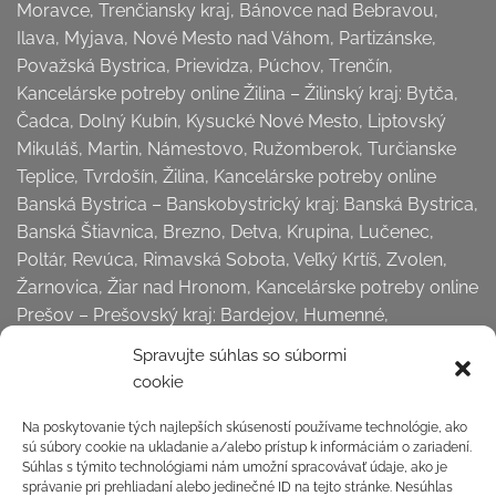
Moravce, Trenčiansky kraj, Bánovce nad Bebravou,
Ilava, Myjava, Nové Mesto nad Váhom, Partizánske,
Považská Bystrica, Prievidza, Púchov, Trenčín,
Kancelárske potreby online Žilina – Žilinský kraj: Bytča,
Čadca, Dolný Kubín, Kysucké Nové Mesto, Liptovský
Mikuláš, Martin, Námestovo, Ružomberok, Turčianske
Teplice, Tvrdošín, Žilina, Kancelárske potreby online
Banská Bystrica – Banskobystrický kraj: Banská Bystrica,
Banská Štiavnica, Brezno, Detva, Krupina, Lučenec,
Poltár, Revúca, Rimavská Sobota, Veľký Krtíš, Zvolen,
Žarnovica, Žiar nad Hronom, Kancelárske potreby online
Prešov – Prešovský kraj: Bardejov, Humenné,
Kežmarok, Levoča,
Spravujte súhlas so súbormi
Medzilaborce, Poprad, Prešov, Sabinov, Snina, Stará
cookie
Ľubovňa, Stropkov, Svidník, Vranov nad Topľou,
Kancelárske potreby online Košice – Košický kraj:
Na poskytovanie tých najlepších skúseností používame technológie, ako
sú súbory cookie na ukladanie a/alebo prístup k informáciám o zariadení.
Gelnica, Košice okolie, Michalovce, Rožňava, Sobrance,
Súhlas s týmito technológiami nám umožní spracovávať údaje, ako je
Spišská Nová Ves, Trebišov, Košice . . . a všetky dediny a
správanie pri prehliadaní alebo jedinečné ID na tejto stránke. Nesúhlas