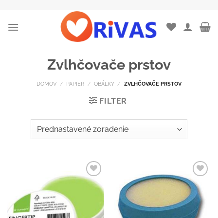
Skip
to
content
Zvlhčovače prstov
DOMOV
/
PAPIER
/
OBÁLKY
/
ZVLHČOVAČE PRSTOV
FILTER
Pridať do
Pridať do
zoznamu
zoznamu