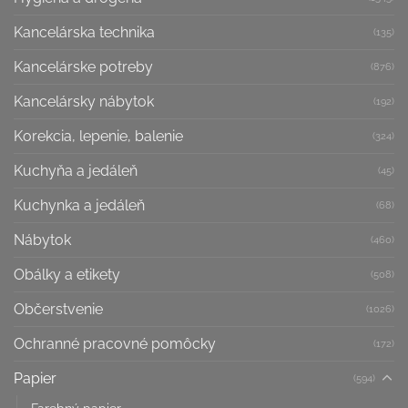
Kancelárska technika
(135)
Kancelárske potreby
(876)
Kancelársky nábytok
(192)
Korekcia, lepenie, balenie
(324)
Kuchyňa a jedáleň
(45)
Kuchynka a jedáleň
(68)
Nábytok
(460)
Obálky a etikety
(508)
Občerstvenie
(1026)
Ochranné pracovné pomôcky
(172)
Papier
(594)