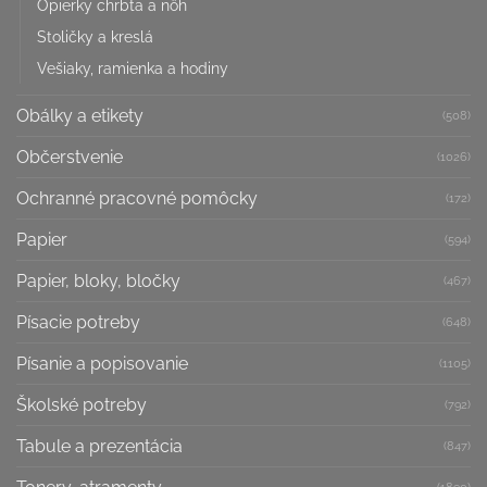
Opierky chrbta a nôh
Stoličky a kreslá
Vešiaky, ramienka a hodiny
Obálky a etikety
(508)
Občerstvenie
(1026)
Ochranné pracovné pomôcky
(172)
Papier
(594)
Papier, bloky, bločky
(467)
Písacie potreby
(648)
Písanie a popisovanie
(1105)
Školské potreby
(792)
Tabule a prezentácia
(847)
(1890)