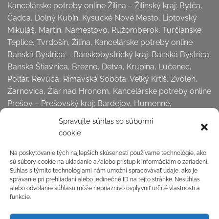
Kancelárske potreby online Žilina – Žilinský kraj: Bytča,
Čadca, Dolný Kubín, Kysucké Nové Mesto, Liptovský
Mikuláš, Martin, Námestovo, Ružomberok, Turčianske
Teplice, Tvrdošín, Žilina, Kancelárske potreby online
Banská Bystrica – Banskobystrický kraj: Banská Bystrica,
Banská Štiavnica, Brezno, Detva, Krupina, Lučenec,
Poltár, Revúca, Rimavská Sobota, Veľký Krtíš, Zvolen,
Žarnovica, Žiar nad Hronom, Kancelárske potreby online
Prešov – Prešovský kraj: Bardejov, Humenné,
Kežmarok, Levoča,
Spravujte súhlas so súbormi
Medzilaborce, Poprad, Prešov, Sabinov, Snina, Stará
cookie
Ľubovňa, Stropkov, Svidník, Vranov nad Topľou,
Kancelárske potreby online Košice – Košický kraj:
Na poskytovanie tých najlepších skúseností používame technológie, ako
sú súbory cookie na ukladanie a/alebo prístup k informáciám o zariadení.
Gelnica, Košice okolie, Michalovce, Rožňava, Sobrance,
Súhlas s týmito technológiami nám umožní spracovávať údaje, ako je
Spišská Nová Ves, Trebišov, Košice . . . a všetky dediny a
správanie pri prehliadaní alebo jedinečné ID na tejto stránke. Nesúhlas
ostatné miesta na Slovensku.
alebo odvolanie súhlasu môže nepriaznivo ovplyvniť určité vlastnosti a
funkcie.