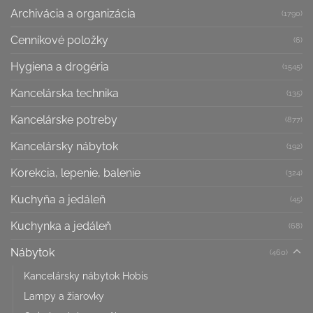
Archivácia a organizácia
(1790)
Cenníkové položky
(6)
Hygiena a drogéria
(1545)
Kancelárska technika
(135)
Kancelárske potreby
(877)
Kancelársky nábytok
(192)
Korekcia, lepenie, balenie
(324)
Kuchyňa a jedáleň
(45)
Kuchynka a jedáleň
(68)
Nábytok
(460)
Kancelársky nábytok Hobis
Lampy a žiarovky