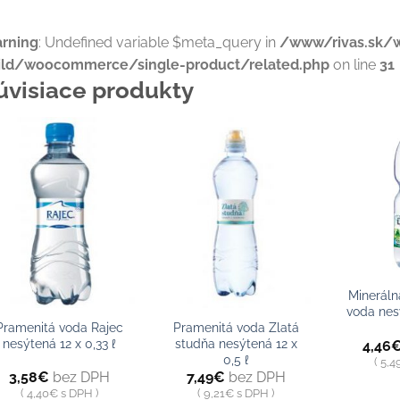
rning
: Undefined variable $meta_query in
/www/rivas.sk/
ild/woocommerce/single-product/related.php
on line
31
úvisiace produkty
Pridať do
Pridať do
zoznamu
zoznamu
+
+
+
Mineráln
voda nesý
Pramenitá voda Rajec
Pramenitá voda Zlatá
nesýtená 12 x 0,33 ℓ
studňa nesýtená 12 x
4,46
0,5 ℓ
5,4
3,58
€
bez DPH
7,49
€
bez DPH
4,40
€
s DPH
9,21
€
s DPH