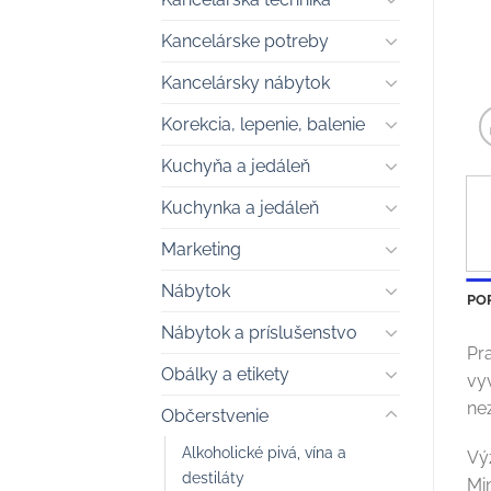
Kancelárske potreby
Kancelársky nábytok
Korekcia, lepenie, balenie
Kuchyňa a jedáleň
Kuchynka a jedáleň
Marketing
Nábytok
PO
Nábytok a príslušenstvo
Pr
Obálky a etikety
vy
ne
Občerstvenie
Alkoholické pivá, vína a
Vý
destiláty
Mi