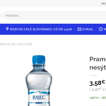
AK
Hľadať:
ROZVOZ CELÉ SLOVENSKO: UŽ OD 1,50€
E-MAIL
I
MENITÉ VODY NESÝTENÉ
Pram
nesýt
Pridať
do
zoznamu
3,58
€
4,40
€
s
746 ks – s