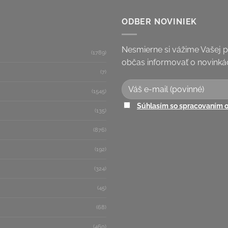
ODBER NOVINIEK
Nesmierne si vážime Vašej 
(1789)
občas informovať o novinkác
(7)
(1545)
Súhlasím so spracovaním 
(135)
(876)
(192)
(324)
(45)
(68)
(460)