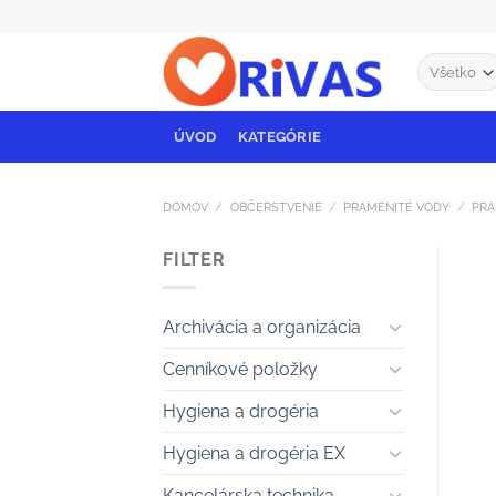
Skip
to
content
ÚVOD
KATEGÓRIE
DOMOV
/
OBČERSTVENIE
/
PRAMENITÉ VODY
/
PRA
FILTER
Archivácia a organizácia
Cenníkové položky
Hygiena a drogéria
Hygiena a drogéria EX
Kancelárska technika