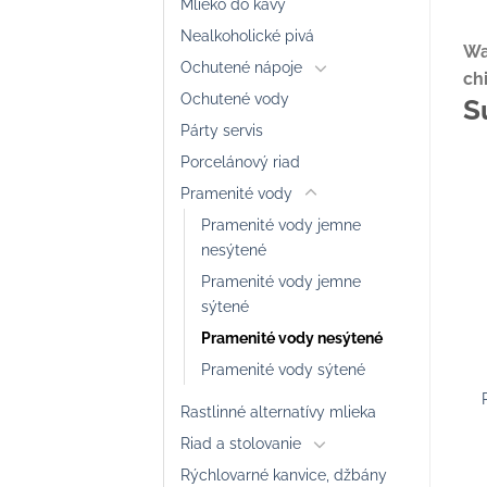
Mlieko do kávy
Nealkoholické pivá
Wa
Ochutené nápoje
ch
Ochutené vody
S
Párty servis
Porcelánový riad
Pramenité vody
Pramenité vody jemne
nesýtené
Pramenité vody jemne
sýtené
Pramenité vody nesýtené
Pramenité vody sýtené
Rastlinné alternatívy mlieka
Riad a stolovanie
Rýchlovarné kanvice, džbány