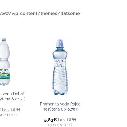
www/wp-content/themes/flatsome-
Pridať do
Pridať do
zoznamu
zoznamu
+
a voda Dobrá
tená 6 x 1,5 ℓ
Pramenitá voda Rajec
nesýtená 8 x 0,75 ℓ
€
bez DPH
9
€
s DPH
5,83
€
bez DPH
7,17
€
s DPH