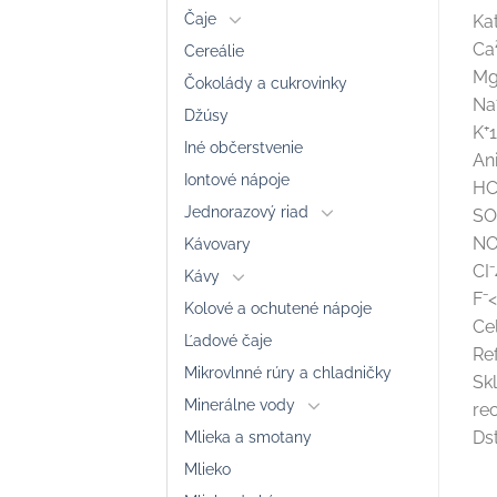
Čaje
Ka
Ca
Cereálie
Mg
Čokolády a cukrovinky
Na
Džúsy
K⁺1
Iné občerstvenie
An
Iontové nápoje
HC
Jednorazový riad
SO
NO
Kávovary
CI⁻
Kávy
F⁻<
Kolové a ochutené nápoje
Ce
Ľadové čaje
Re
Mikrovlnné rúry a chladničky
Sk
Minerálne vody
re
Mlieka a smotany
Dst
Mlieko