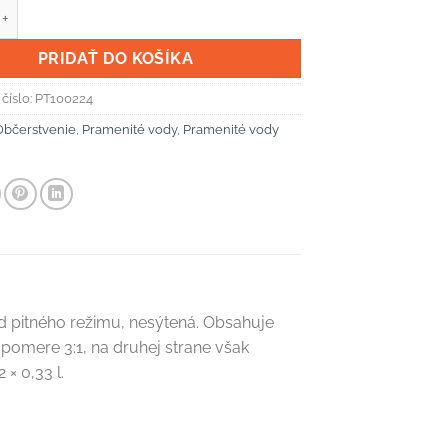
ramenitá voda Rajec nesýtená 12 x 0,33 ℓ
PRIDAŤ DO KOŠÍKA
číslo:
PT100224
Občerstvenie
,
Pramenité vody
,
Pramenité vody
d pitného režimu, nesýtená. Obsahuje
pomere 3:1, na druhej strane však
× 0,33 l.