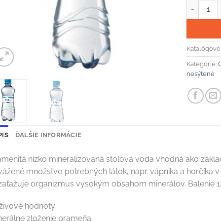
množstvo P
Katalógové 
Kategórie:
nesýtené
PIS
ĎALŠIE INFORMÁCIE
amenitá nízko mineralizovaná stolová voda vhodná ako zákla
vážené množstvo potrebných látok, napr. vápnika a horčíka v 
zaťažuje organizmus vysokým obsahom minerálov. Balenie 12 
živové hodnoty
nerálne zloženie prameňa: