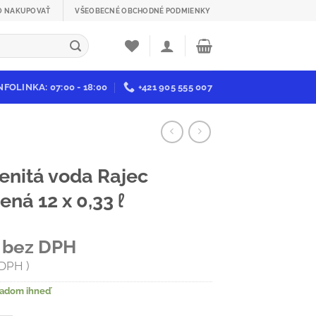
O NAKUPOVAŤ
VŠEOBECNÉ OBCHODNÉ PODMIENKY
NFOLINKA: 07:00 - 18:00
+421 905 555 007
enitá voda Rajec
ená 12 x 0,33 ℓ
bez DPH
 DPH
kladom ihneď