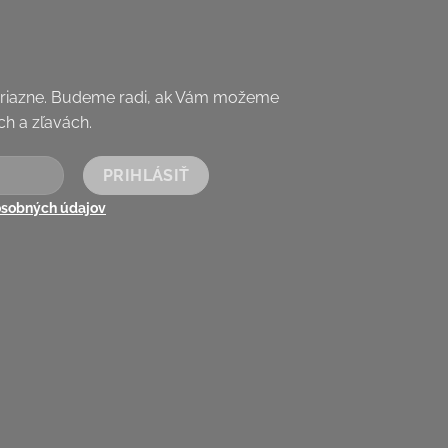
priazne. Budeme radi, ak Vám možeme
h a zľavách.
osobných údajov