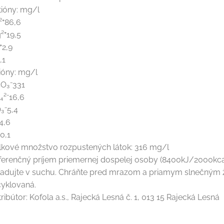
tióny: mg/l
²⁺86,6
²⁺19,5
⁺2,9
,1
ióny: mg/l
O₃⁻331
₄²⁻16,6
₃⁻5,4
4,6
0,1
lkové množstvo rozpustených látok: 316 mg/l
ferenčný príjem priemernej dospelej osoby (8400kJ/2000kca
ladujte v suchu. Chráňte pred mrazom a priamym slnečným ži
cyklovaná.
ribútor: Kofola a.s., Rajecká Lesná č. 1, 013 15 Rajecká Lesná