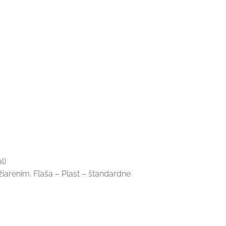
l)
arením. Fľaša – Plast – štandardne